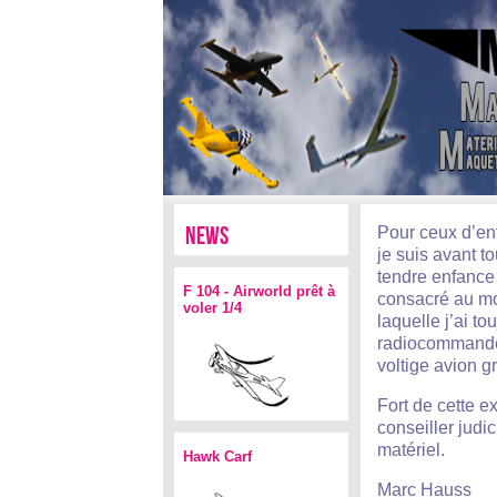
news
Pour ceux d’en
je suis avant 
tendre enfance 
F 104 - Airworld prêt à
consacré au mo
voler 1/4
laquelle j’ai to
radiocommandé.
voltige avion g
Fort de cette 
conseiller judi
matériel.
Hawk Carf
Marc Hauss