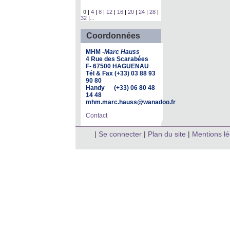
0
|
4
|
8
|
12
|
16
|
20
|
24
|
28
|
32
|
...
Coordonnées
MHM -
Marc Hauss
4 Rue des Scarabées
F- 67500 HAGUENAU
Tél & Fax (+33) 03 88 93
90 80
Handy (+33) 06 80 48
14 48
mhm.marc.hauss@wanadoo.fr
Contact
|
Se connecter
|
Plan du site
|
Mentions l