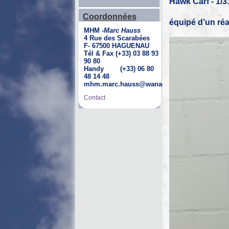
Hawk Carf - 1/
Coordonnées
équipé d’un réa
MHM -
Marc Hauss
4 Rue des Scarabées
F- 67500 HAGUENAU
Tél & Fax (+33) 03 88 93
90 80
Handy (+33) 06 80
48 14 48
mhm.marc.hauss@wanadoo.fr
Contact