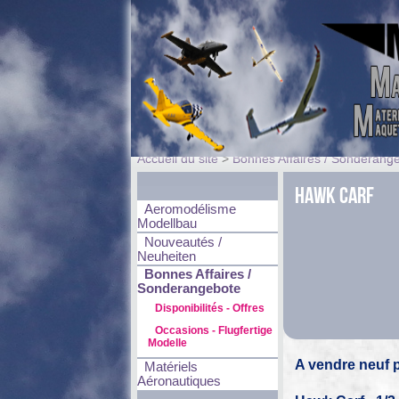
Accueil du site
>
Bonnes Affaires / Sonderang
Hawk Carf
Aeromodélisme
Modellbau
Nouveautés /
Neuheiten
Bonnes Affaires /
Sonderangebote
Disponibilités - Offres
Occasions - Flugfertige
Modelle
A vendre neuf p
Matériels
Aéronautiques