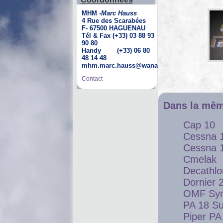
MHM -
Marc Hauss
4 Rue des Scarabées
F- 67500 HAGUENAU
Tél & Fax (+33) 03 88 93
90 80
Handy (+33) 06 80
48 14 48
mhm.marc.hauss@wanadoo.fr
Contact
Dans la mêm
Cap 10
Cessna 
Cessna 
Cmelak
Decathlo
Dornier 
OMF Sy
PA 18 S
Piper PA