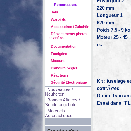
Envergure 2
Remorqueurs
220 mm
Jets
Longueur 1
Warbirds
620 mm
Accessoires / Zubehör
Poids 7.5 - 9 kg
Déplacements photos
Moteur 25 - 45
et vidéos
cc
Documentation
Fumigène
Moteurs
Planeurs Segler
Réacteurs
Kit : fuselage e
Sécurité Electronique
coffrÃ©es
Nouveautés /
Neuheiten
Option train amo
Bonnes Affaires /
Essai dans "F
Sonderangebote
Matériels
Aéronautiques
Coordonnées