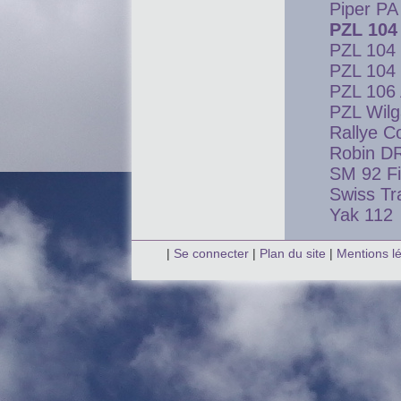
Piper P
PZL 104
PZL 104 
PZL 104 
PZL 106 
PZL Wil
Rallye 
Robin D
SM 92 Fi
Swiss Tr
Yak 112
|
Se connecter
|
Plan du site
|
Mentions l