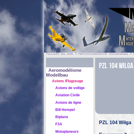
Accueil du site
>
Aeromodélisme Modellbau
>
PZL 104 Wilga
Aeromodélisme
Modellbau
Avions /Flugzeuge
Avions de voltige
Aviation Civile
Avions de ligne
Bill Hempel
Biplans
PZL 104 Wilga
F3A
Motoplaneurs