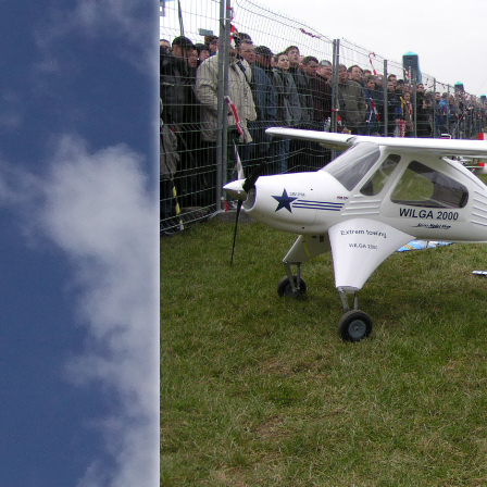
Remorqueurs
Jets
Warbirds
Accessoires / Zubehör
Déplacements photos
et vidéos
Documentation
Fumigène
Moteurs
Planeurs Segler
Réacteurs
Sécurité Electronique
Nouveautés /
Neuheiten
Bonnes Affaires /
Sonderangebote
Matériels
Aéronautiques
Coordonnées