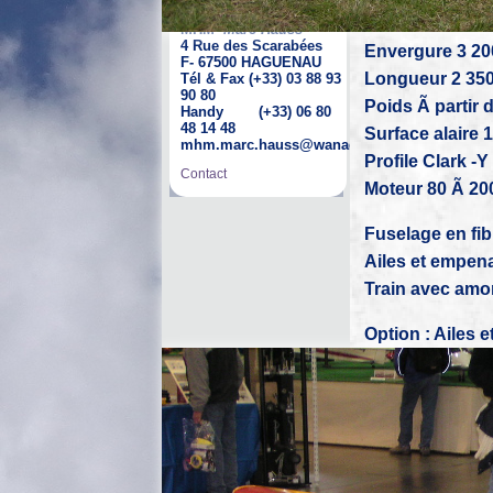
MHM -
Marc Hauss
4 Rue des Scarabées
Envergure 3 2
F- 67500 HAGUENAU
Longueur 2 35
Tél & Fax (+33) 03 88 93
90 80
Poids Ã partir 
Handy (+33) 06 80
48 14 48
Surface alaire 
mhm.marc.hauss@wanadoo.fr
Profile Clark -
Contact
Moteur 80 Ã 20
Fuselage en fib
Ailes et empena
Train avec amo
Option : Ailes 