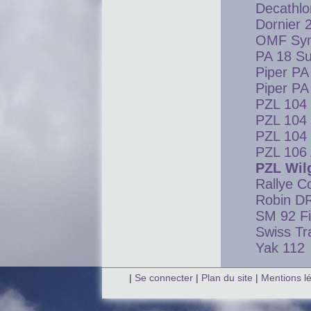
Decathlo
Dornier 
OMF Sy
PA 18 S
Piper PA
Piper P
PZL 104 
PZL 104 
PZL 104 
PZL 106 
PZL Wil
Rallye 
Robin D
SM 92 Fi
Swiss Tr
Yak 112
|
Se connecter
|
Plan du site
|
Mentions l