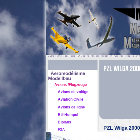
Accueil du site
>
Aeromodélisme Modellbau
>
PZL Wilga 200
Aeromodélisme
Modellbau
Avions /Flugzeuge
Avions de voltige
Aviation Civile
Avions de ligne
Bill Hempel
Biplans
PZL Wilga 200
F3A
Motoplaneurs