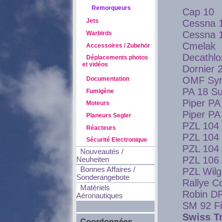
Remorqueurs
Cap 10
Jets
Cessna 
Cessna 
Warbirds
Cmelak
Accessoires / Zubehör
Decathlo
Déplacements photos
et vidéos
Dornier 
OMF Sy
Documentation
PA 18 S
Fumigène
Piper PA
Moteurs
Piper P
Planeurs Segler
PZL 104 
Réacteurs
PZL 104 
Sécurité Electronique
PZL 104 
Nouveautés /
PZL 106 
Neuheiten
Bonnes Affaires /
PZL Wil
Sonderangebote
Rallye 
Matériels
Robin D
Aéronautiques
SM 92 Fi
Swiss T
Coordonnées