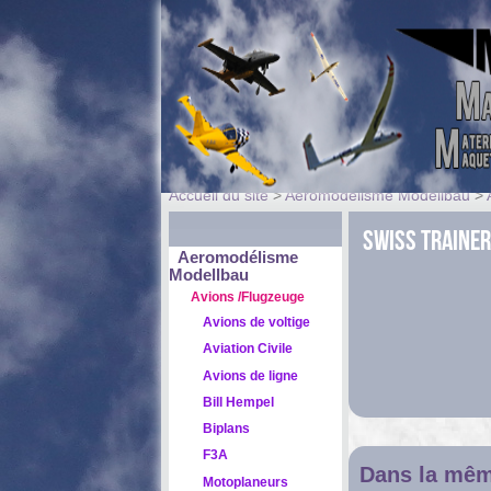
Accueil du site
>
Aeromodélisme Modellbau
>
Swiss Traine
Aeromodélisme
Modellbau
Avions /Flugzeuge
Avions de voltige
Aviation Civile
Avions de ligne
Bill Hempel
Biplans
F3A
Dans la mêm
Motoplaneurs