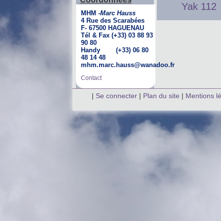
Yak 112
MHM -
Marc Hauss
4 Rue des Scarabées
F- 67500 HAGUENAU
Tél & Fax (+33) 03 88 93
90 80
Handy (+33) 06 80
48 14 48
mhm.marc.hauss@wanadoo.fr
Contact
|
Se connecter
|
Plan du site
|
Mentions l