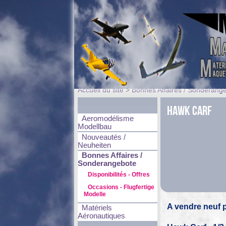
Accueil du site
>
Bonnes Affaires / Sonderang
Hawk Carf
Aeromodélisme
Modellbau
Nouveautés /
Neuheiten
Bonnes Affaires /
Sonderangebote
Disponibilités - Offres
Occasions - Flugfertige
Modelle
A vendre neuf p
Matériels
Aéronautiques