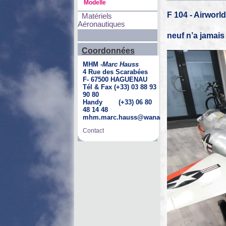
Modelle
F 104 - Airwor
Matériels
Aéronautiques
neuf n’a jamais
Coordonnées
MHM -
Marc Hauss
4 Rue des Scarabées
F- 67500 HAGUENAU
Tél & Fax (+33) 03 88 93
90 80
Handy (+33) 06 80
48 14 48
mhm.marc.hauss@wanadoo.fr
Contact