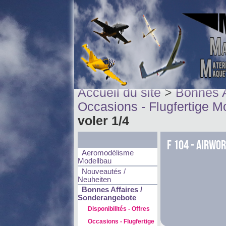
Accueil du site
>
Bonnes A
Occasions - Flugfertige M
voler 1/4
F 104 - Airwo
Aeromodélisme
Modellbau
Nouveautés /
Neuheiten
Bonnes Affaires /
Sonderangebote
Disponibilités - Offres
Occasions - Flugfertige