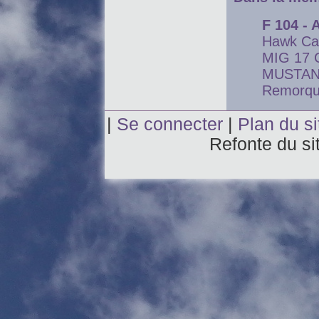
F 104 - 
Hawk Ca
MIG 17
MUSTAN
Remorqu
|
Se connecter
|
Plan du si
Refonte du si