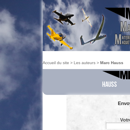
Accueil du site
> Les auteurs >
Marc Hauss
Hauss
Envo
Votr