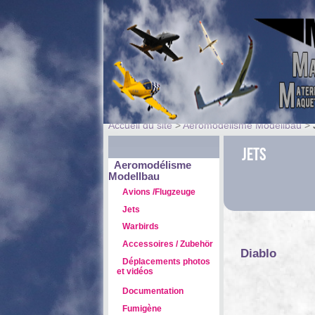
Accueil du site
>
Aeromodélisme Modellbau
>
Jets
Aeromodélisme
Modellbau
Avions /Flugzeuge
Jets
Warbirds
Accessoires / Zubehör
Diablo
Déplacements photos
et vidéos
Documentation
Fumigène