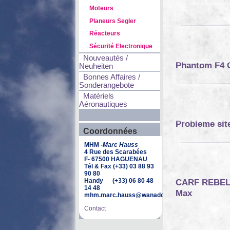
Moteurs
Planeurs Segler
Réacteurs
Sécurité Electronique
Nouveautés /
Phantom F4 
Neuheiten
Bonnes Affaires /
Sonderangebote
Matériels
Aéronautiques
Probleme sit
Coordonnées
MHM -
Marc Hauss
4 Rue des Scarabées
F- 67500 HAGUENAU
Tél & Fax (+33) 03 88 93
90 80
Handy (+33) 06 80 48
CARF REBEL -
14 48
Max
mhm.marc.hauss@wanadoo.fr
Contact