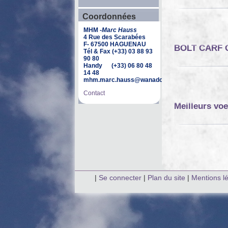
Coordonnées
MHM -
Marc Hauss
4 Rue des Scarabées
F- 67500 HAGUENAU
BOLT CARF
Tél & Fax (+33) 03 88 93
90 80
Handy (+33) 06 80 48
14 48
mhm.marc.hauss@wanadoo.fr
Contact
Meilleurs vo
|
Se connecter
|
Plan du site
|
Mentions l