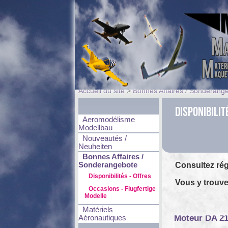
Accueil du site
>
Bonnes Affaires / Sonderang
Disponibilit
Aeromodélisme
Modellbau
Nouveautés /
Neuheiten
Bonnes Affaires /
Sonderangebote
Consultez rég
Disponibilités - Offres
Vous y trouve
Occasions - Flugfertige
Modelle
Matériels
Moteur DA 2
Aéronautiques