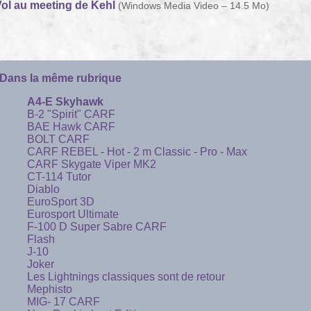
ol au meeting de Kehl
(
Windows Media Video – 14.5 Mo
)
Dans la même rubrique
A4-E Skyhawk
B-2 "Spirit" CARF
BAE Hawk CARF
BOLT CARF
CARF REBEL - Hot - 2 m Classic - Pro - Max
CARF Skygate Viper MK2
CT-114 Tutor
Diablo
EuroSport 3D
Eurosport Ultimate
F-100 D Super Sabre CARF
Flash
J-10
Joker
Les Lightnings classiques sont de retour
Mephisto
MIG- 17 CARF