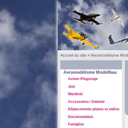
Accueil du site
>
Aeromodélisme Mod
Aeromodélisme Modellbau
Avions /Flugzeuge
Jets
Warbirds
Accessoires / Zubehör
Déplacements photos et vidéos
Documentation
Fumigène