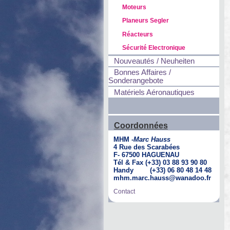
Moteurs
Planeurs Segler
Réacteurs
Sécurité Electronique
Nouveautés / Neuheiten
Bonnes Affaires /
Sonderangebote
Matériels Aéronautiques
Coordonnées
MHM -
Marc Hauss
4 Rue des Scarabées
F- 67500 HAGUENAU
Tél & Fax (+33) 03 88 93 90 80
Handy (+33) 06 80 48 14 48
mhm.marc.hauss@wanadoo.fr
Contact